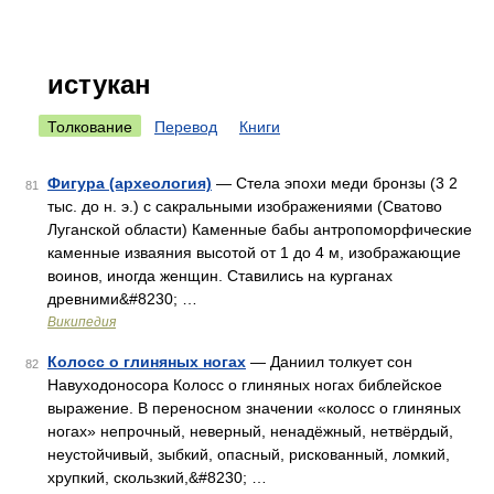
истукан
Толкование
Перевод
Книги
Фигура (археология)
— Стела эпохи меди бронзы (3 2
81
тыс. до н. э.) с сакральными изображениями (Сватово
Луганской области) Каменные бабы антропоморфические
каменные изваяния высотой от 1 до 4 м, изображающие
воинов, иногда женщин. Ставились на курганах
древними&#8230; …
Википедия
Колосс о глиняных ногах
— Даниил толкует сон
82
Навуходоносора Колосс о глиняных ногах библейское
выражение. В переносном значении «колосс о глиняных
ногах» непрочный, неверный, ненадёжный, нетвёрдый,
неустойчивый, зыбкий, опасный, рискованный, ломкий,
хрупкий, скользкий,&#8230; …