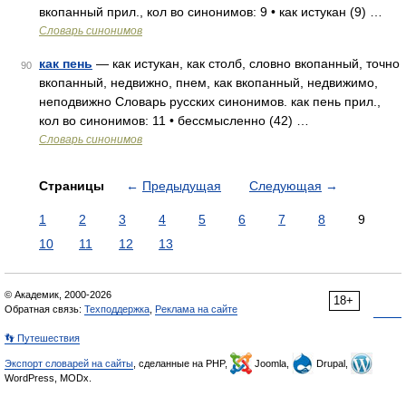
вкопанный прил., кол во синонимов: 9 • как истукан (9) …
Словарь синонимов
как пень
— как истукан, как столб, словно вкопанный, точно
90
вкопанный, недвижно, пнем, как вкопанный, недвижимо,
неподвижно Словарь русских синонимов. как пень прил.,
кол во синонимов: 11 • бессмысленно (42) …
Словарь синонимов
Страницы
←
Предыдущая
Следующая
→
1
2
3
4
5
6
7
8
9
10
11
12
13
© Академик, 2000-2026
18+
Обратная связь:
Техподдержка
,
Реклама на сайте
👣 Путешествия
Экспорт словарей на сайты
, сделанные на PHP,
Joomla,
Drupal,
WordPress, MODx.