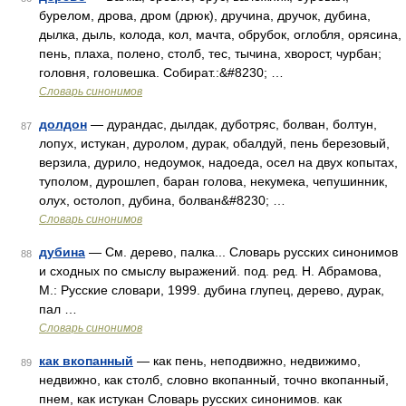
бурелом, дрова, дром (дрюк), дручина, дручок, дубина,
дылка, дыль, колода, кол, мачта, обрубок, оглобля, орясина,
пень, плаха, полено, столб, тес, тычина, хворост, чурбан;
головня, головешка. Собират.:&#8230; …
Словарь синонимов
долдон
— дурандас, дылдак, дуботряс, болван, болтун,
87
лопух, истукан, дуролом, дурак, обалдуй, пень березовый,
верзила, дурило, недоумок, надоеда, осел на двух копытах,
туполом, дурошлеп, баран голова, некумека, чепушинник,
олух, остолоп, дубина, болван&#8230; …
Словарь синонимов
дубина
— См. дерево, палка... Словарь русских синонимов
88
и сходных по смыслу выражений. под. ред. Н. Абрамова,
М.: Русские словари, 1999. дубина глупец, дерево, дурак,
пал …
Словарь синонимов
как вкопанный
— как пень, неподвижно, недвижимо,
89
недвижно, как столб, словно вкопанный, точно вкопанный,
пнем, как истукан Словарь русских синонимов. как