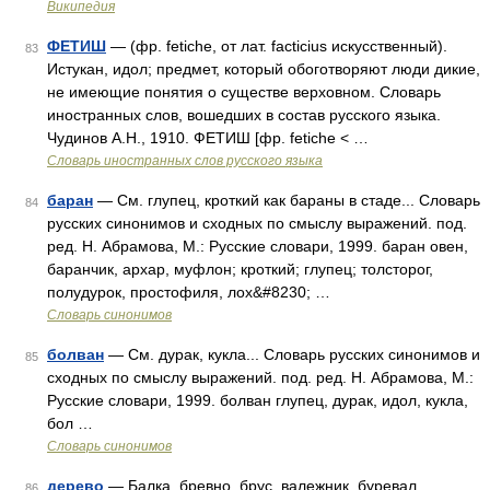
Википедия
ФЕТИШ
— (фр. fetiche, от лат. facticius искусственный).
83
Истукан, идол; предмет, который обоготворяют люди дикие,
не имеющие понятия о существе верховном. Словарь
иностранных слов, вошедших в состав русского языка.
Чудинов А.Н., 1910. ФЕТИШ [фр. fetiche < …
Словарь иностранных слов русского языка
баран
— См. глупец, кроткий как бараны в стаде... Словарь
84
русских синонимов и сходных по смыслу выражений. под.
ред. Н. Абрамова, М.: Русские словари, 1999. баран овен,
баранчик, архар, муфлон; кроткий; глупец; толсторог,
полудурок, простофиля, лох&#8230; …
Словарь синонимов
болван
— См. дурак, кукла... Словарь русских синонимов и
85
сходных по смыслу выражений. под. ред. Н. Абрамова, М.:
Русские словари, 1999. болван глупец, дурак, идол, кукла,
бол …
Словарь синонимов
дерево
— Балка, бревно, брус, валежник, буревал,
86